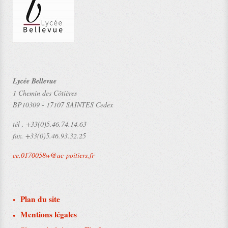
Lycée Bellevue
1 Chemin des Côtières
BP10309
-
17107 SAINTES Cedex
tél .
+33(0)5.46.74.14.63
fax.
+33(0)5.46.93.32.25
ce.0170058w@ac-poitiers.fr
Plan du site
Mentions légales