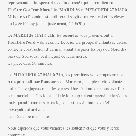
représentation des spectacles de fin d’année qui auront lieu au
Théâtre Geoffroy Martel
MARDI 26 et MERCREDI 27 MAI à
les
21 heures
(l’horaire est tardif car il s’agit d’un Festival et les élèves
du lycée Palissy jouent juste avant, à 19h30.)
MARDI 26 MAI à 21h
secondes
Le
, les
vous présenteront «
Frontière Nord
» de Suzanne Lebeau. Un groupe d’enfants se dresse
contre la construction d’un mur visant à séparer les pays du Nord des
pays du Sud sous l’oeil inquiet de leurs mères.
La pièce dure 50 minutes.
MERCREDI 27 MAI à 21h
premières
Le
, les
vous proposeront «
Arlequin poli par l’amour
» de Marivaux, une pièce virevoltante
qui mélange joyeusement les genres. Une fée tombe amoureuse d’un
beau mortel… hélas idiot : elle le kidnappe et entreprend de le séduire
mais quand l’amour s’en mêle, ce n’est pas du tout ce qu’elle
prévoyait qui arrive…
La pièce dure une heure.
Nous espérons que vous viendrez les soutenir et que vous y serez
nombreux !