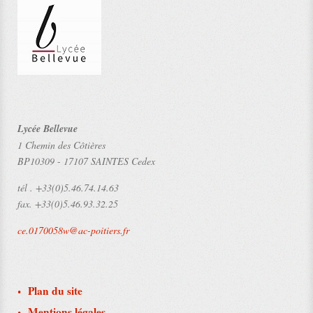
Lycée Bellevue
1 Chemin des Côtières
BP10309
-
17107 SAINTES Cedex
tél .
+33(0)5.46.74.14.63
fax.
+33(0)5.46.93.32.25
ce.0170058w@ac-poitiers.fr
Plan du site
Mentions légales