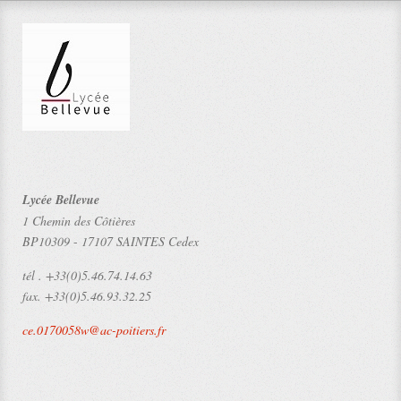
Lycée Bellevue
1 Chemin des Côtières
BP10309
-
17107 SAINTES Cedex
tél .
+33(0)5.46.74.14.63
fax.
+33(0)5.46.93.32.25
ce.0170058w@ac-poitiers.fr