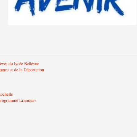
lèves du lycée Bellevue
tance et de la Déportation
Rochelle
u programme Erasmus+