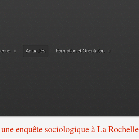
éenne
Actualités
Formation et Orientation
t une enquête sociologique à La Rochelle