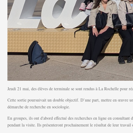
Jeudi 21 mai, des élèves de terminale se sont rendus à La Rochelle pour ré
Cette sortie poursuivait un double objectif. D’une part, mettre en œuvre une 
démarche de recherche en sociologie.
En groupes, ils ont d'abord effectué des recherches en ligne en consultant d
pendant la visite. Ils présenteront prochainement le résultat de leur trava