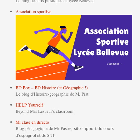
Le blog des arts plastiques au lycée Bellevue
Association sportive
BD Box – BD Histoire (et Géographie !)
Le blog d'Histoire-géographie de M. Piat
HELP Yourself
Beyond Mrs Lesueur's classroom
Mi clase en directo
Blog pédagogique de Mr Pastre,
site support du cours
d’espagnol et de SNT.