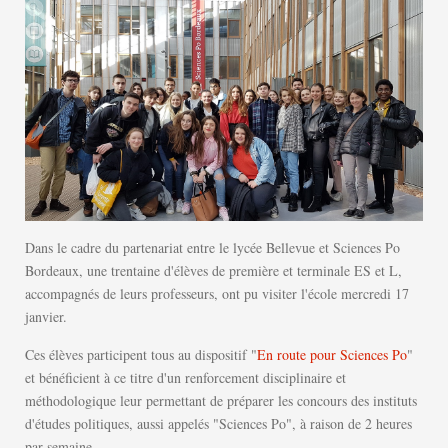
Dans le cadre du partenariat entre le lycée Bellevue et Sciences Po
Bordeaux, une trentaine d'élèves de première et terminale ES et L,
accompagnés de leurs professeurs, ont pu visiter l'école mercredi 17
janvier.
Ces élèves participent tous au dispositif "
En route pour Sciences Po
"
et bénéficient à ce titre d'un renforcement disciplinaire et
méthodologique leur permettant de préparer les concours des instituts
d'études politiques, aussi appelés "Sciences Po", à raison de 2 heures
par semaine.