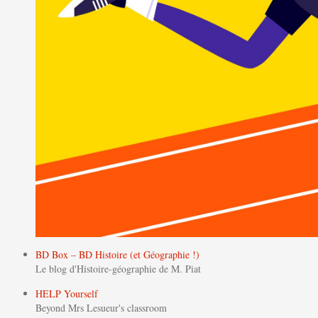
BD Box – BD Histoire (et Géographie !)
Le blog d'Histoire-géographie de M. Piat
HELP Yourself
Beyond Mrs Lesueur's classroom