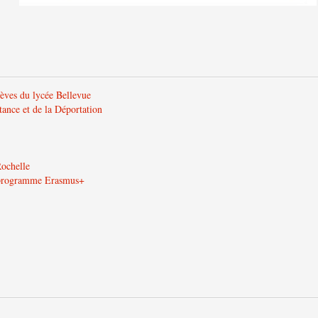
lèves du lycée Bellevue
tance et de la Déportation
Rochelle
u programme Erasmus+