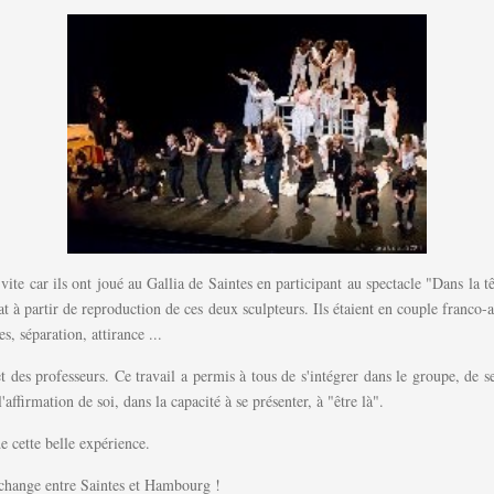
ite car ils ont joué au Gallia de Saintes en participant au spectacle "Dans la t
à partir de reproduction de ces deux sculpteurs. Ils étaient en couple franco-alle
, séparation, attirance ...
s et des professeurs. Ce travail a permis à tous de s'intégrer dans le groupe, 
ffirmation de soi, dans la capacité à se présenter, à "être là".
de cette belle expérience.
échange entre Saintes et Hambourg !