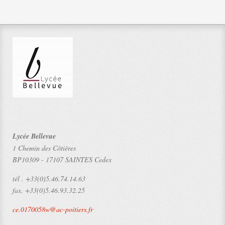
Lycée Bellevue
1 Chemin des Côtières
BP10309
-
17107 SAINTES Cedex
tél .
+33(0)5.46.74.14.63
fax.
+33(0)5.46.93.32.25
ce.0170058w@ac-poitiers.fr