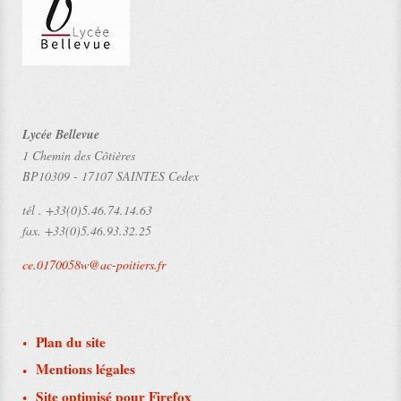
Lycée Bellevue
1 Chemin des Côtières
BP10309
-
17107 SAINTES Cedex
tél .
+33(0)5.46.74.14.63
fax.
+33(0)5.46.93.32.25
ce.0170058w@ac-poitiers.fr
Plan du site
Mentions légales
Site optimisé pour Firefox