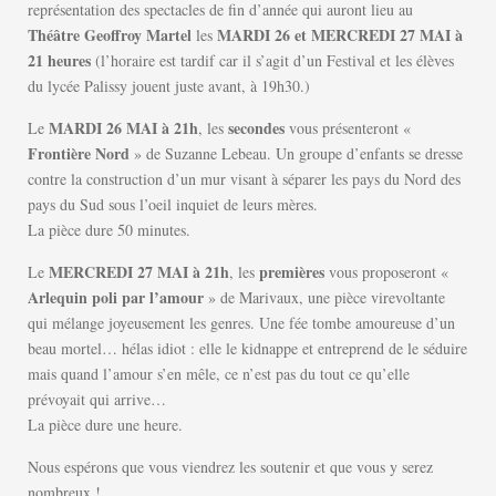
représentation des spectacles de fin d’année qui auront lieu au
Théâtre Geoffroy Martel
MARDI 26 et MERCREDI 27 MAI à
les
21 heures
(l’horaire est tardif car il s’agit d’un Festival et les élèves
du lycée Palissy jouent juste avant, à 19h30.)
MARDI 26 MAI à 21h
secondes
Le
, les
vous présenteront «
Frontière Nord
» de Suzanne Lebeau. Un groupe d’enfants se dresse
contre la construction d’un mur visant à séparer les pays du Nord des
pays du Sud sous l’oeil inquiet de leurs mères.
La pièce dure 50 minutes.
MERCREDI 27 MAI à 21h
premières
Le
, les
vous proposeront «
Arlequin poli par l’amour
» de Marivaux, une pièce virevoltante
qui mélange joyeusement les genres. Une fée tombe amoureuse d’un
beau mortel… hélas idiot : elle le kidnappe et entreprend de le séduire
mais quand l’amour s’en mêle, ce n’est pas du tout ce qu’elle
prévoyait qui arrive…
La pièce dure une heure.
Nous espérons que vous viendrez les soutenir et que vous y serez
nombreux !