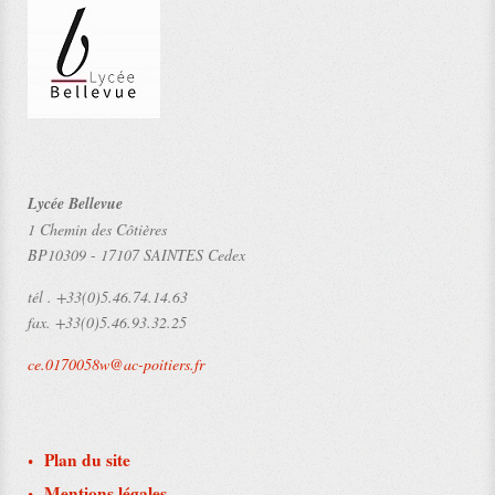
Lycée Bellevue
1 Chemin des Côtières
BP10309
-
17107 SAINTES Cedex
tél .
+33(0)5.46.74.14.63
fax.
+33(0)5.46.93.32.25
ce.0170058w@ac-poitiers.fr
Plan du site
Mentions légales