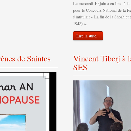
Le mercredi 10 juin a eu lieu, à l
pour le Concours National de la Ré
s’intitulait « La fin de la Shoah e
1948) ».
Lire la suite...
ènes de Saintes
Vincent Tiberj à l
SES