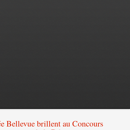
ée Bellevue brillent au Concours