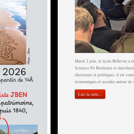
Mardi 2 juin, le lycée Bellevue a eu
Sciences Po Bordeaux et chercheur
électoraux et politiques, il est ven
économiques et sociales autour de s
Lire la suite...