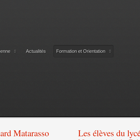
éenne
Actualités
Formation et Orientation
uard Matarasso
Les élèves du lyc