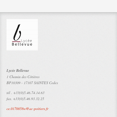
Lycée Bellevue
1 Chemin des Côtières
BP10309
-
17107 SAINTES Cedex
tél .
+33(0)5.46.74.14.63
fax.
+33(0)5.46.93.32.25
ce.0170058w@ac-poitiers.fr