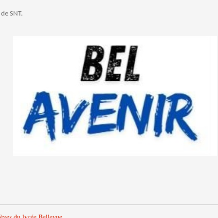
 de SNT.
lèves du lycée Bellevue