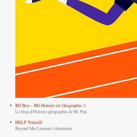
BD Box – BD Histoire (et Géographie !)
Le blog d'Histoire-géographie de M. Piat
HELP Yourself
Beyond Mrs Lesueur's classroom