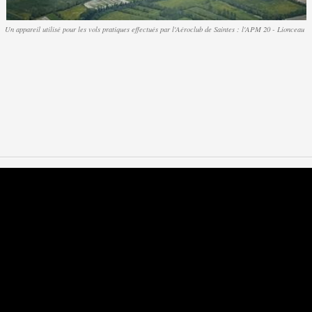
Un appareil utilisé pour les vols pratiques effectués par l'Aéroclub de Saintes : l'APM 20 - Lionceau