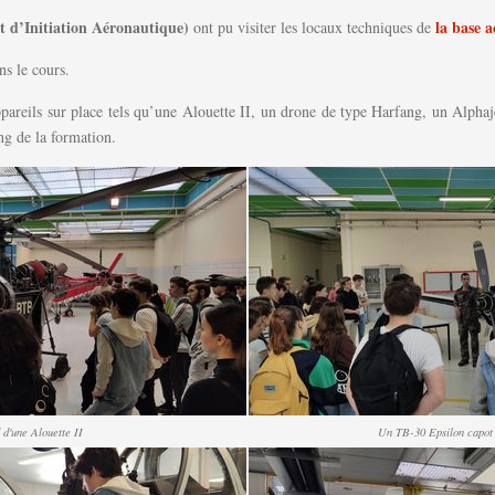
t d’Initiation Aéronautique)
la base a
ont pu visiter les locaux techniques de
ns le cours.
eils sur place tels qu’une Alouette II, un drone de type Harfang, un Alphaje
g de la formation.
 d'une Alouette II
Un TB-30 Epsilon capot