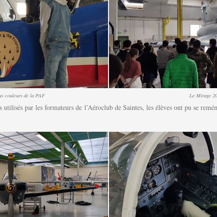
ux couleurs de la PAF
Le Mirage 2
tilisés par les formateurs de l’Aéroclub de Saintes, les élèves ont pu se remém