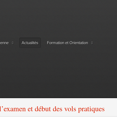
éenne
Actualités
Formation et Orientation
l’examen et début des vols pratiques