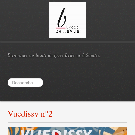
Bienvenue sur le site du lycée Bellevue à Saintes.
Rechercher
Vuedissy n°2