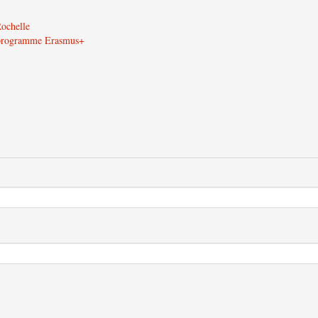
Rochelle
u programme Erasmus+