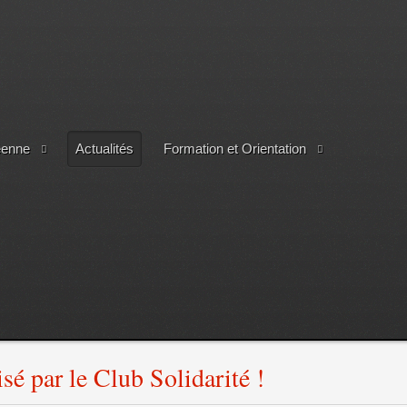
éenne
Actualités
Formation et Orientation
é par le Club Solidarité !