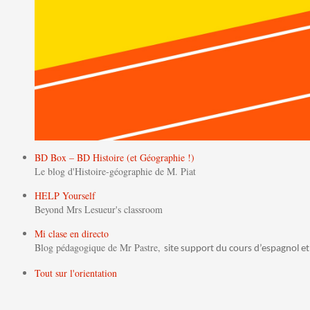
BD Box – BD Histoire (et Géographie !)
Le blog d'Histoire-géographie de M. Piat
HELP Yourself
Beyond Mrs Lesueur's classroom
Mi clase en directo
Blog pédagogique de Mr Pastre,
site support du cours d’espagnol et
Tout sur l'orientation