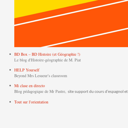
BD Box – BD Histoire (et Géographie !)
Le blog d'Histoire-géographie de M. Piat
HELP Yourself
Beyond Mrs Lesueur's classroom
Mi clase en directo
Blog pédagogique de Mr Pastre,
site support du cours d’espagnol et
Tout sur l'orientation