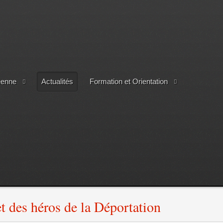
éenne
Actualités
Formation et Orientation
 des héros de la Déportation