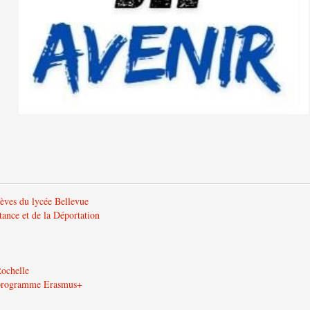
lèves du lycée Bellevue
tance et de la Déportation
Rochelle
u programme Erasmus+