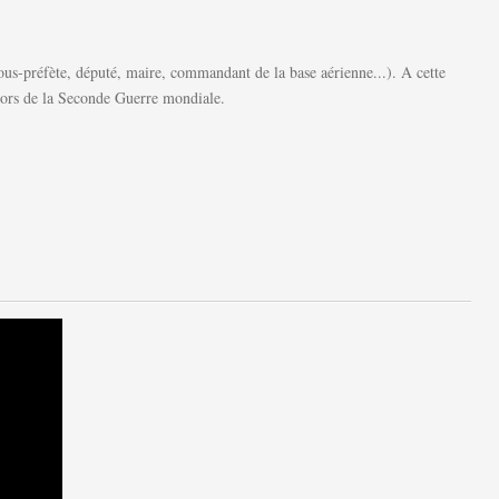
us-préfète, député, maire, commandant de la base aérienne...). A cette
 lors de la Seconde Guerre mondiale.