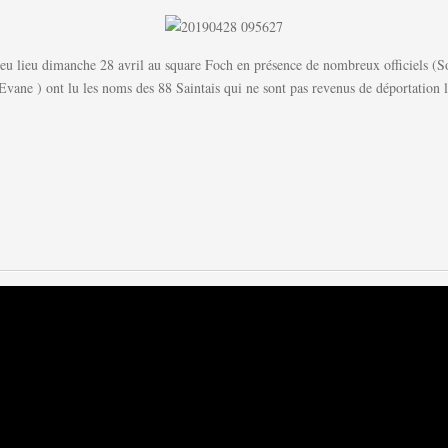
eu lieu dimanche 28 avril au square Foch en présence de nombreux officiels (So
Evane ) ont lu les noms des 88 Saintais qui ne sont pas revenus de déportation