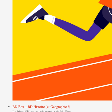
BD Box – BD Histoire (et Géographie !)
Le blog d'Histoire-géographie de M. Piat