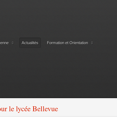
éenne
Actualités
Formation et Orientation
ur le lycée Bellevue