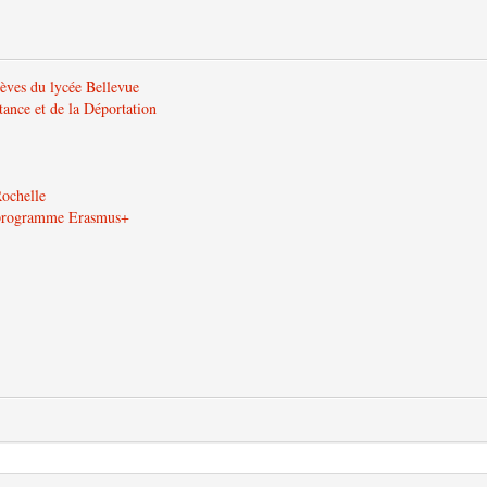
lèves du lycée Bellevue
tance et de la Déportation
Rochelle
u programme Erasmus+