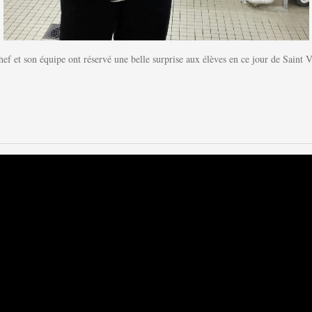
ef et son équipe ont réservé une belle surprise aux élèves en ce jour de Saint V