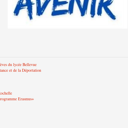
lèves du lycée Bellevue
tance et de la Déportation
Rochelle
u programme Erasmus+