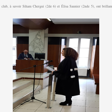
 club, à savoir Siham Chergui (2de 6) et Élisa Saunier (2nde 5), ont brillam