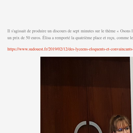
Il s'agissait de produire un discours de sept minutes sur le thème « Osons 
un prix de 50 euros. Élisa a remporté la quatrième place et reçu, comme les
https://www.sudouest.fr/2019/02/12/des-lyceens-eloquents-et-convaincan