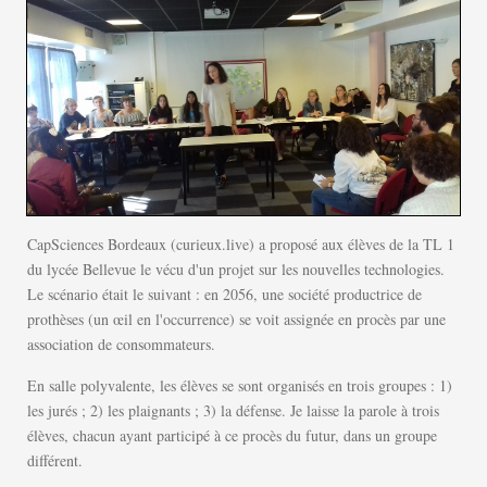
CapSciences Bordeaux (curieux.live) a proposé aux élèves de la TL 1
du lycée Bellevue le vécu d'un projet sur les nouvelles technologies.
Le scénario était le suivant : en 2056, une société productrice de
prothèses (un œil en l'occurrence) se voit assignée en procès par une
association de consommateurs.
En salle polyvalente, les élèves se sont organisés en trois groupes : 1)
les jurés ; 2) les plaignants ; 3) la défense. Je laisse la parole à trois
élèves, chacun ayant participé à ce procès du futur, dans un groupe
différent.