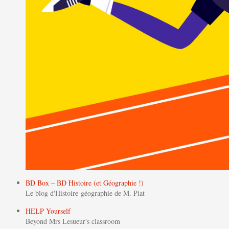
BD Box – BD Histoire (et Géographie !)
Le blog d'Histoire-géographie de M. Piat
HELP Yourself
Beyond Mrs Lesueur's classroom