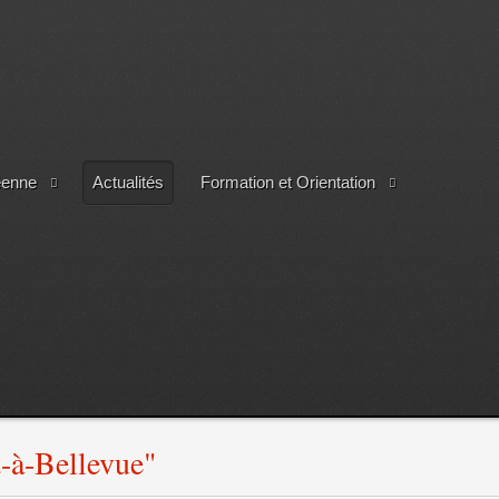
éenne
Actualités
Formation et Orientation
t-à-Bellevue"