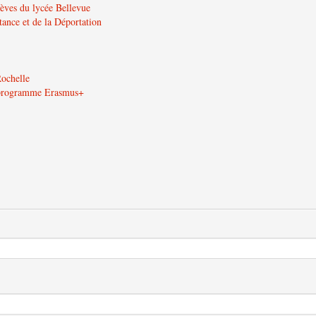
lèves du lycée Bellevue
tance et de la Déportation
Rochelle
u programme Erasmus+