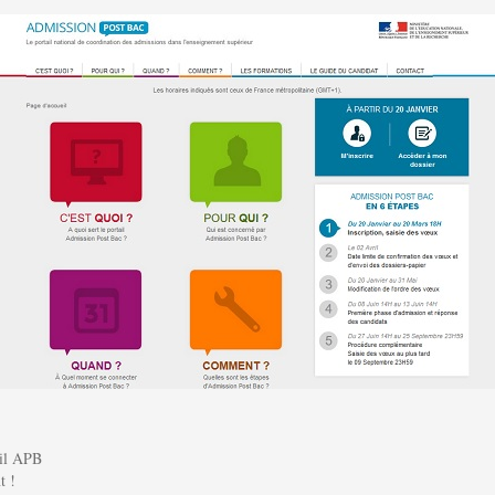
ail APB
t !