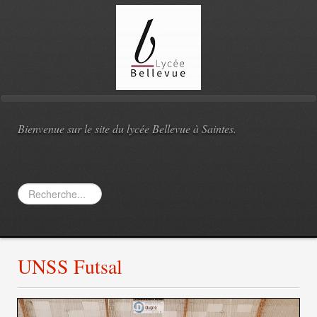
Bienvenue sur le site du lycée Bellevue à Saintes.
Rechercher
UNSS Futsal