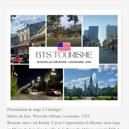
Présentation
de
stage
à
l’étranger :
Musée
du
Jazz,
Nouvelle
Orléans,
Louisiane,
USA
Bonjour, moi c’est Kelian. J’ai eu l’opportunité d’e
ﬀ
ectuer mon stage