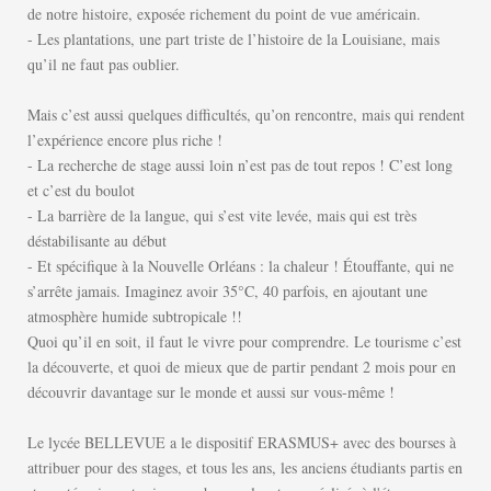
de notre
histoire, exposée richement du point de vue américain.
-
Les plantations, une part triste de l’histoire de la Louisiane, mais
qu’il ne faut
pas oublier.
Mais
c’est
aussi
quelques
di
ﬃ
cultés,
qu’on
rencontre,
mais
qui
rendent
l’expérience encore plus riche !
-
La recherche de stage aussi loin n’est pas de tout repos ! C’est long
et c’est du
boulot
-
La barrière de la langue, qui s’est vite levée, mais qui est très
déstabilisante au
début
-
Et spéci
ﬁ
que à la Nouvelle Orléans : la chaleur ! Étou
ﬀ
ante, qui ne
s’arrête
jamais. Imaginez avoir 35°C, 40 parfois, en ajoutant une
atmosphère humide
subtropicale !!
Quoi qu’il en soit, il faut le vivre pour comprendre. Le tourisme c’est
la découverte,
et quoi de mieux que de partir pendant 2 mois pour en
découvrir davantage sur le
monde et aussi sur vous-même !
Le lycée BELLEVUE a le dispositif ERASMUS+ avec des bourses à
attribuer pour des stages, et tous les ans, les anciens étudiants partis en