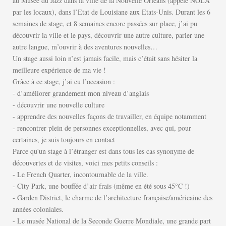
au
Musée du Jazz dans la ville de la Nouvelle Orléans (appelé NOLA
par les locaux),
dans l’Etat de Louisiane aux Etats-Unis. Durant les 6
semaines de stage, et 8 semaines encore
passées sur place, j’ai pu
découvrir la ville et le pays, découvrir une autre culture,
parler une
autre langue, m’ouvrir à des aventures nouvelles…
Un stage aussi loin n’est jamais facile, mais c’était sans hésiter la
meilleure
expérience de ma vie !
Grâce à ce stage, j’ai eu l’occasion :
-
d’améliorer grandement mon niveau d’anglais
-
d
écouvrir une nouvelle culture
-
apprendre des nouvelles façons de travailler, en équipe notamment
-
rencontrer plein de personnes exceptionnelles, avec qui, pour
certaines, je suis
toujours en contact
Parce qu'un stage à l’étranger est dans tous les cas synonyme de
découvertes et
de visites, voici mes petits conseils :
-
Le French Quarter, incontournable de la ville.
-
City Park, une bou
ﬀ
ée d’air frais (même en été sous 45°C !)
-
Garden District, le charme de l’architecture française/américaine des
années
coloniales.
-
Le musée National de la Seconde Guerre Mondiale, une grande part