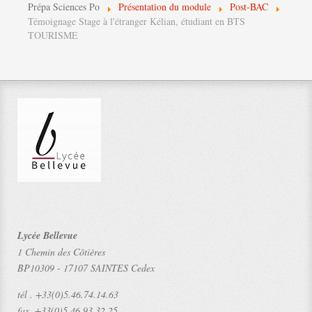
Prépa Sciences Po
Présentation du module
Post-BAC
Témoignage Stage à l'étranger Kélian, étudiant en BTS
TOURISME
Lycée Bellevue
1 Chemin des Côtières
BP10309
-
17107 SAINTES Cedex
tél .
+33(0)5.46.74.14.63
fax.
+33(0)5.46.93.32.25