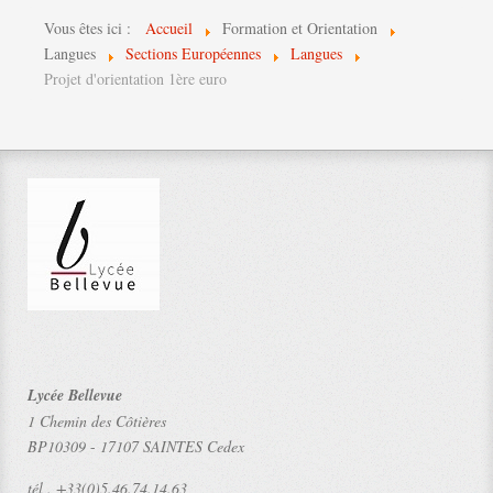
Vous êtes ici :
Accueil
Formation et Orientation
Langues
Sections Européennes
Langues
Projet d'orientation 1ère euro
Lycée Bellevue
1 Chemin des Côtières
BP10309
-
17107 SAINTES Cedex
tél .
+33(0)5.46.74.14.63