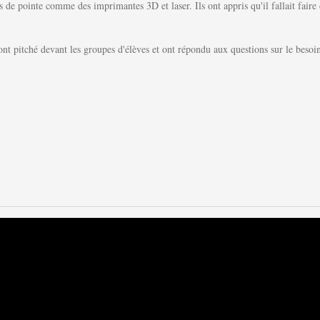
s de pointe comme des imprimantes 3D et laser. Ils ont appris qu'il fallait faire
 ont pitché devant les groupes d'élèves et ont répondu aux questions sur le besoin