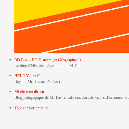
BD Box – BD Histoire (et Géographie !)
Le blog d'Histoire-géographie de M. Piat
HELP Yourself
Beyond Mrs Lesueur's classroom
Mi clase en directo
Blog pédagogique de Mr Pastre,
site support du cours d’espagnol et
Tout sur l'orientation