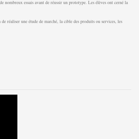
 de nombreux essais avant de réussir un prototype. Les élèves ont cerné la
 de réaliser une étude de marché, la cible des produits ou services, les