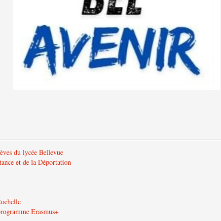
lèves du lycée Bellevue
tance et de la Déportation
Rochelle
u programme Erasmus+