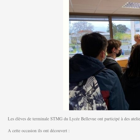
Les élèves de terminale STMG du Lycée Bellevue ont participé à des atelie
A cette occasion ils ont découvert :