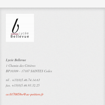
Lycée Bellevue
1 Chemin des Côtières
BP10309
-
17107 SAINTES Cedex
tél .
+33(0)5.46.74.14.63
fax.
+33(0)5.46.93.32.25
ce.0170058w@ac-poitiers.fr