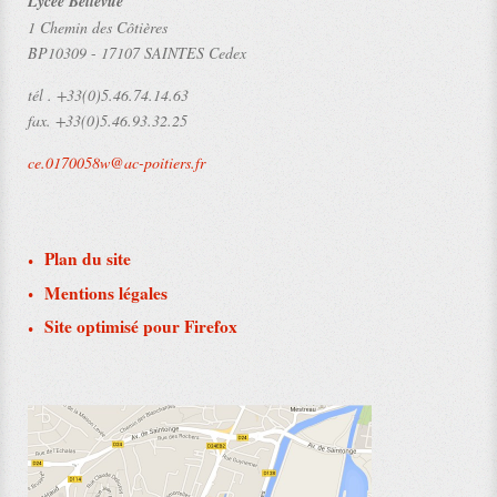
Lycée Bellevue
1 Chemin des Côtières
BP10309
-
17107 SAINTES Cedex
tél .
+33(0)5.46.74.14.63
fax.
+33(0)5.46.93.32.25
ce.0170058w@ac-poitiers.fr
Plan du site
Mentions légales
Site optimisé pour Firefox