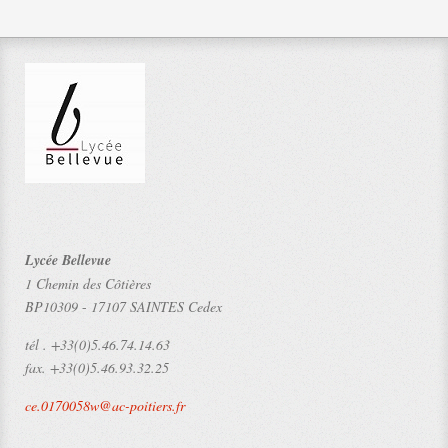
Lycée Bellevue
1 Chemin des Côtières
BP10309
-
17107 SAINTES Cedex
tél .
+33(0)5.46.74.14.63
fax.
+33(0)5.46.93.32.25
ce.0170058w@ac-poitiers.fr