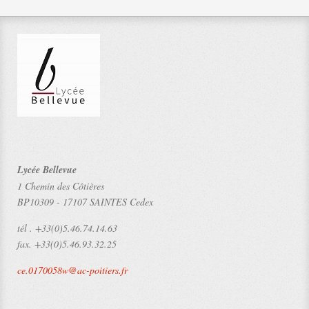
Lycée Bellevue
1 Chemin des Côtières
BP10309
-
17107 SAINTES Cedex
tél .
+33(0)5.46.74.14.63
fax.
+33(0)5.46.93.32.25
ce.0170058w@ac-poitiers.fr