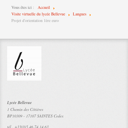
Vous êtes ici :
Accueil
Visite virtuelle du lycée Bellevue
Langues
Projet d'orientation 1ère euro
Lycée Bellevue
1 Chemin des Côtières
BP10309
-
17107 SAINTES Cedex
tél .
+33(0)5.46.74.14.63