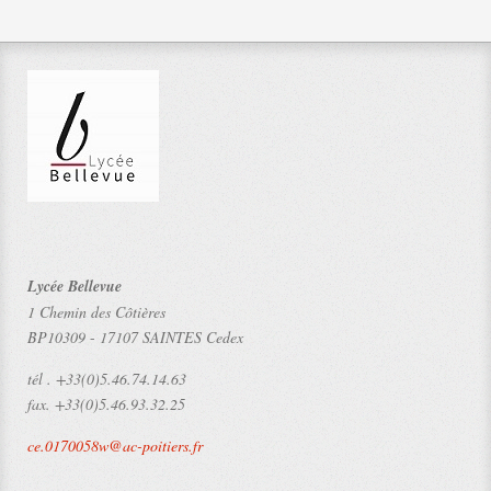
Lycée Bellevue
1 Chemin des Côtières
BP10309
-
17107 SAINTES Cedex
tél .
+33(0)5.46.74.14.63
fax.
+33(0)5.46.93.32.25
ce.0170058w@ac-poitiers.fr