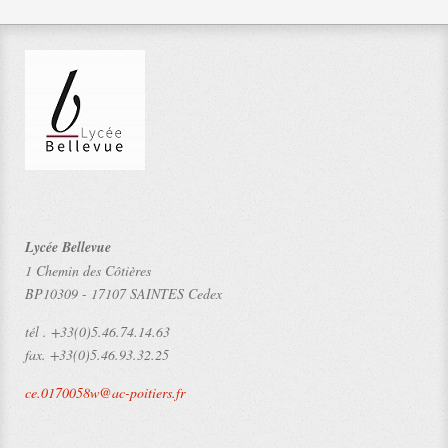
Lycée Bellevue
1 Chemin des Côtières
BP10309
-
17107 SAINTES Cedex
tél .
+33(0)5.46.74.14.63
fax.
+33(0)5.46.93.32.25
ce.0170058w@ac-poitiers.fr