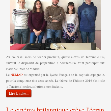
Au cours du mois de février prochain, quatre élèves de Terminale ES,
suivant le dispositif de préparation à Sciences-Po, vont participer aux
Nations Unies de Madrid.
Le
NUMAD
est organisé par le Lycée Français de la capitale espagnole,
pour la cinquième fois cette année. Le thème de l'édition 2016 s'intitule
« Tensions locales, solutions mondiales ».
Lire la suite...
Le cinéma britannique crève l'écran