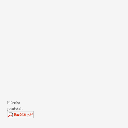
Pièce(s)
jointe(s):
Bac2021.pdf