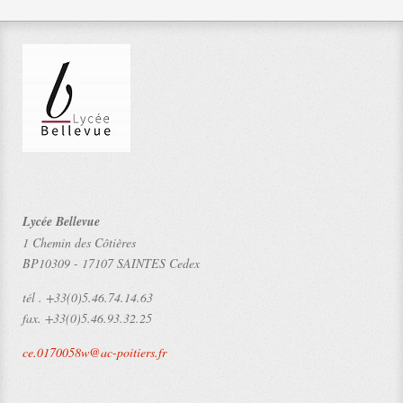
Lycée Bellevue
1 Chemin des Côtières
BP10309
-
17107 SAINTES Cedex
tél .
+33(0)5.46.74.14.63
fax.
+33(0)5.46.93.32.25
ce.0170058w@ac-poitiers.fr