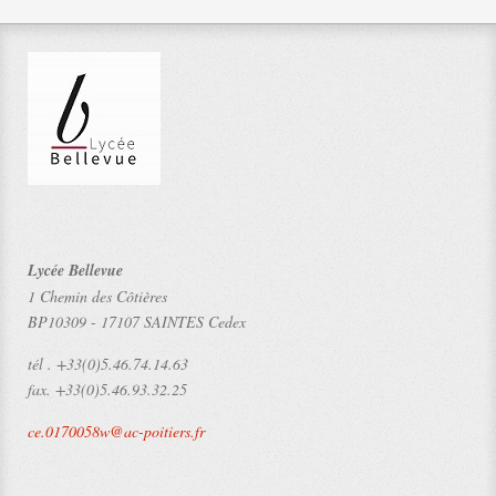
Lycée Bellevue
1 Chemin des Côtières
BP10309
-
17107 SAINTES Cedex
tél .
+33(0)5.46.74.14.63
fax.
+33(0)5.46.93.32.25
ce.0170058w@ac-poitiers.fr