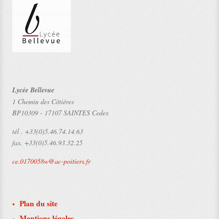
Lycée Bellevue
1 Chemin des Côtières
BP10309
-
17107 SAINTES Cedex
tél .
+33(0)5.46.74.14.63
fax.
+33(0)5.46.93.32.25
ce.0170058w@ac-poitiers.fr
Plan du site
Mentions légales