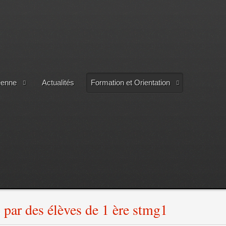
éenne
Actualités
Formation et Orientation
 par des élèves de 1 ère stmg1